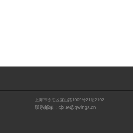
上海市徐汇区宜山路1009号21层2102
联系邮箱：cjxue@qwings.cn