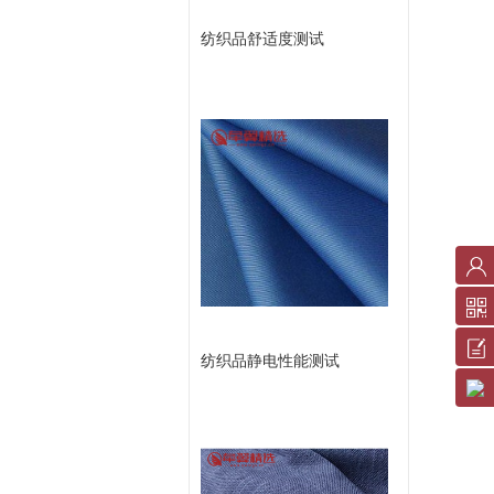
纺织品舒适度测试
账
户
中
反
纺织品静电性能测试
心
馈
服
意
务
见
条