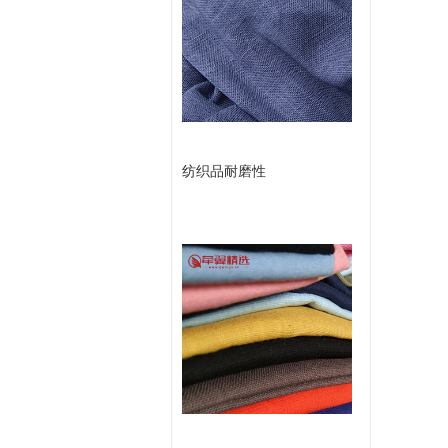
或
款
留
言
纺织品耐磨性