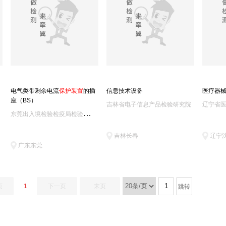
电气类带剩余电流
保
护
装
置
的插
信息技术设备
医疗器
座（BS）
吉林省电子信息产品检验研究院
辽宁省
东
莞出入境检验检疫局检验检疫综合技术中心
吉林长春
辽宁
广东东莞
页
1
下一页
末页
跳转