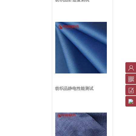
账
户
纺织品静电性能测试
中
反
心
馈
服
意
务
见
条
或
款