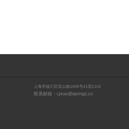
上海市徐汇区宜山路1009号21层2102
联系邮箱：cjxue@qwings.cn