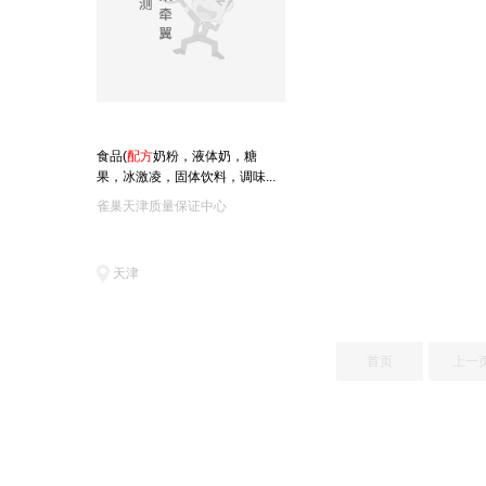
食品(
配
方
奶粉，液体奶，糖
果，冰激凌，固体饮料，调味...
雀巢天津质量保证中心
天津
首页
上一