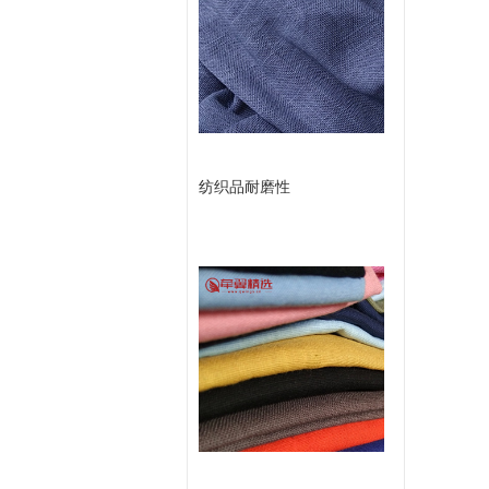
或
款
留
言
纺织品耐磨性