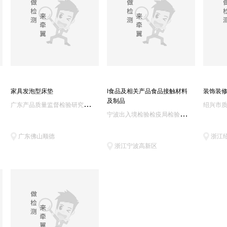
家具发泡型床垫
Ⅰ食品及相关产品食品接触材料
装饰装
及制品
广
东产品质量监督检验研究院/国家质量技术监督局广州电气安全检验所
绍兴市
宁
波出入境检验检疫局检验检疫技术中心/宁波中盛产品检测有限公司
广东佛山顺德
浙江
浙江宁波高新区