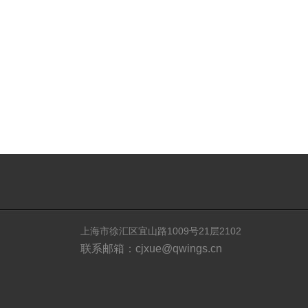
上海市徐汇区宜山路1009号21层2102
联系邮箱：cjxue@qwings.cn