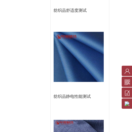
纺织品舒适度测试
账
户
中
反
纺织品静电性能测试
心
馈
服
意
务
见
条