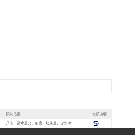
限制范围
资质说明
只测：需水量比、细度、烧失量、含水率