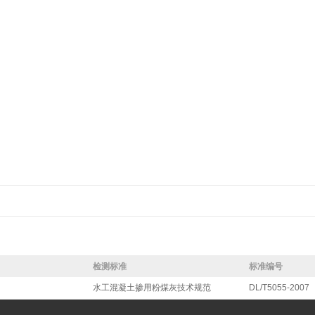
检测标准
标准编号
水工混凝土掺用粉煤灰技术规范
DL/T5055-2007