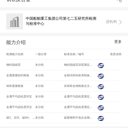
中国船舶重工集团公司第七二五研究所检测
进机构
与校准中心
更多
能力介绍
检测能力名称
一级分类
标准名称／编号
资质说明
钢的脱碳层
未分组
钢的脱碳层深度测定法/GB/T224-2008
金属显微组织检验
未分组
金相试样的标准制备方法/ASTME3-11
铸铁显微检验
未分组
灰铸铁金相检验全文/GB/T7216-2009
金属平均晶粒度评定
未分组
金属平均晶粒度测定法全文/GB/T6394-2002
金属平均晶粒度评定
未分组
金属平均晶粒度测定方法/ASTME112-2013
碳C、硅Si、锰Mn、磷P、硫S、铬Cr、镍Ni、钼Mo、钒V、铝Al、钛Ti、铜Cu、铌Nb
未分组
碳素钢和中低合金钢 火花源原子发射光谱分析方法（常规法）全部条款/GB/T 4336-2016