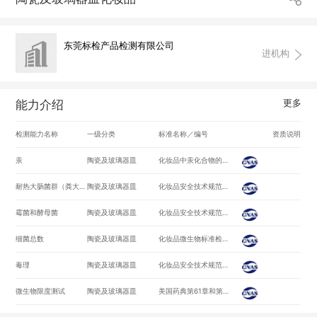
东莞标检产品检测有限公司
进机构
更多
能力介绍
检测能力名称
一级分类
标准名称／编号
资质说明
汞
陶瓷及玻璃器皿
化妆品中汞化合物的使用包括皮肤漂白剂 21/CFR700.13 (4-1-16)
耐热大肠菌群（粪大肠菌群）
陶瓷及玻璃器皿
化妆品安全技术规范（2015版）第五章/
霉菌和酵母菌
陶瓷及玻璃器皿
化妆品安全技术规范（2015版）第五章/
细菌总数
陶瓷及玻璃器皿
化妆品微生物标准检验方法 细菌总数测定/GB/T 7918.2-1987
毒理
陶瓷及玻璃器皿
化妆品安全技术规范（2015版）
微生物限度测试
陶瓷及玻璃器皿
美国药典第61章和第62章-第39版,2015年 微生物限度测试 US