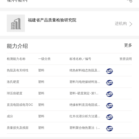
福建省产品质量检验研究院
进机构
更多
能力介绍
检测能力名称
一级分类
标准名称／编号
资质说明
热阻及有关特性
塑料
绝热材料稳态热阻及有关特性的测定 热流计法/GB/T 10295-2008
洛氏硬度
塑料
塑料与电绝缘材料洛氏硬度试验方法/ASTMD 785-2008
球压痕硬度
塑料
塑料-硬度测定-第1部分:球压痕法/ISO2039-1:2003
直流电阻或电导DC
塑料
绝缘材料直流电阻或电导的试验方法/ASTM D257-2014
成分
塑料
红外光谱分析方法通则/GB/T 6040-2002
质量损失及残留
塑料
塑料聚合物热重法（TG） 第1部分:通则/GB/T 33047.1-2016