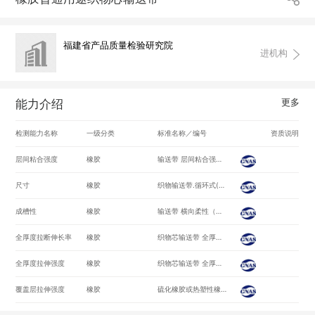
福建省产品质量检验研究院
进机构
更多
能力介绍
检测能力名称
一级分类
标准名称／编号
资质说明
层间粘合强度
橡胶
输送带 层间粘合强度 试验方法/GB/T 6759-2013
尺寸
橡胶
织物输送带.循环式(拼接)输送带的净长度测定/ISO 16851-2004
成槽性
橡胶
输送带 横向柔性（成槽性） 试验方法/GB/T 7983-2013
全厚度拉断伸长率
橡胶
织物芯输送带 全厚度拉伸强度、拉断伸长率和参考力伸长率 试验方法/GB/T 3690-2009
全厚度拉伸强度
橡胶
织物芯输送带 全厚度拉伸强度、拉断伸长率和参考力伸长率 试验方法/GB/T 3690-2009
覆盖层拉伸强度
橡胶
硫化橡胶或热塑性橡胶应力应变性能的测定/GB/T528-2009