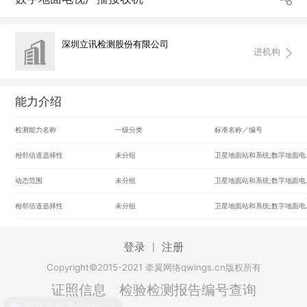
深圳立讯检测股份有限公司
进机构
能力介绍
检测能力名称
一级分类
标准名称／编号
相邻信道选择性
未分组
卫星地面站和系统;数字地面电
动态范围
未分组
卫星地面站和系统;数字地面电
相邻信道选择性
未分组
卫星地面站和系统;数字地面电
登录
注册
|
Copyright©2015-2021 牵翼网络qwings.cn版权所有
证照信息
检验检测报告编号查询
现在有优惠活动么？