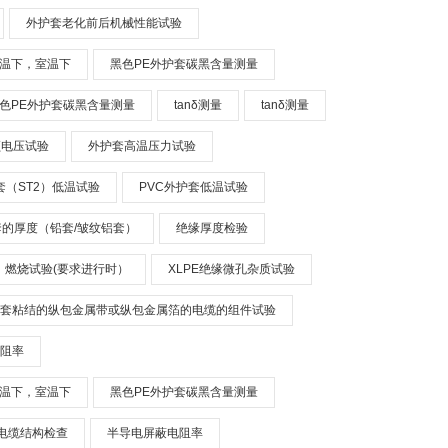
外护套老化前后机械性能试验
温下，室温下
黑色PE外护套碳黑含量测量
色PE外护套碳黑含量测量
tanδ测量
tanδ测量
频电压试验
外护套高温压力试验
套（ST2）低温试验
PVC外护套低温试验
的厚度（铅套/皱纹铝套）
绝缘厚度检验
燃烧试验(要求进行时）
XLPE绝缘微孔杂质试验
套粘结的纵包金属带或纵包金属箔的电缆的组件试验
阻率
温下，室温下
黑色PE外护套碳黑含量测量
电缆结构检查
半导电屏蔽电阻率