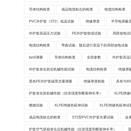
导体结构检查
成品电缆标志的检查
电缆结构检查
PVC外护套（ST2）低温试验
绝缘厚度
半导电屏蔽
外护套高温压力试验
PE外护套收缩试验
局部放电试
电缆结构检查
弯曲试验、随后进行室温下的局部放电试验
tanδ测量
导体结构检查
全部参数
外护套高温
外护套老化前后机械性能试验
电缆结构检查
绝缘屏
黑色PE外护套碳黑含量测量
绝缘厚度检验
具有与外
护套老化前机械性能（抗张强度和断裂伸长率）
XLPE绝
燃烧试验
XLPE绝缘热延伸试验
XLPE绝缘热延伸试
成品电缆标志的检查
ST2型PVC外护套失重试验
金
护套空气烘箱老化后机械性能（抗张强度和断裂伸长率）