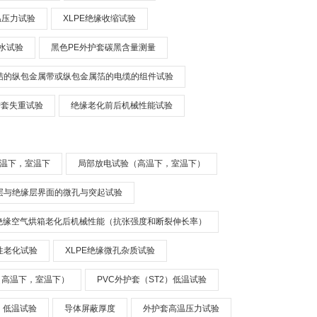
温压力试验
XLPE绝缘收缩试验
水试验
黑色PE外护套碳黑含量测量
结的纵包金属带或纵包金属箔的电缆的组件试验
护套失重试验
绝缘老化前后机械性能试验
温下，室温下
局部放电试验（高温下，室温下）
层与绝缘层界面的微孔与突起试验
绝缘空气烘箱老化后机械性能（抗张强度和断裂伸长率）
性老化试验
XLPE绝缘微孔杂质试验
（高温下，室温下）
PVC外护套（ST2）低温试验
2）低温试验
导体屏蔽厚度
外护套高温压力试验