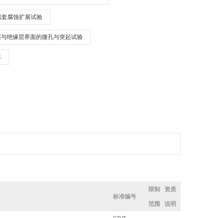
铝套腐蚀扩展试验
层与绝缘层界面的微孔与突起试验
率
限制
资质
标准编号
范围
说明