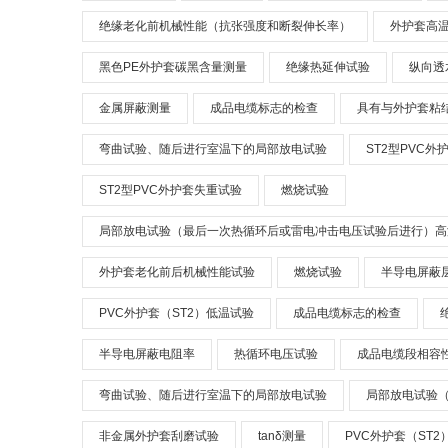
绝缘老化前机械性能（抗张强度和断裂伸长率）
外护套高
黑色PE外护套碳黑含量测量
绝缘热延伸试验
纵向透
金属屏蔽测量
成品电缆标志的检查
具有与外护套粘
弯曲试验、随后进行室温下的局部放电试验
ST2型PVC外
ST2型PVC外护套失重试验
燃烧试验
局部放电试验（最后一次热循环后或雷电冲击电压试验后进行）高
外护套老化前后机械性能试验
燃烧试验
半导电屏蔽
PVC外护套（ST2）低温试验
成品电缆标志的检查
半导电屏蔽电阻率
热循环电压试验
成品电缆段相容
弯曲试验、随后进行室温下的局部放电试验
局部放电试验
非金属外护套刮磨试验
tanδ测量
PVC外护套（ST