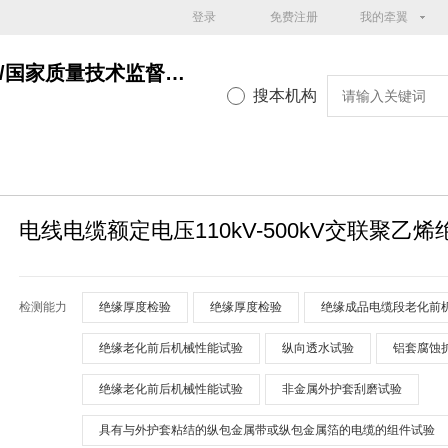
登录
免费注册
我的牵翼
广东产品质量监督检验研究院/国家质量技术监督局广州电气安全检验所广东产品质检院
搜本机构
电线电缆额定电压110kV-500kV交联聚乙
检测能力
绝缘厚度检验
绝缘厚度检验
绝缘成品电缆段老化前
绝缘老化前后机械性能试验
纵向透水试验
铝套腐蚀
绝缘老化前后机械性能试验
非金属外护套刮磨试验
具有与外护套粘结的纵包金属带或纵包金属箔的电缆的组件试验