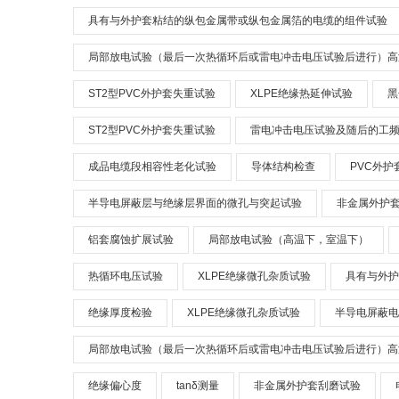
具有与外护套粘结的纵包金属带或纵包金属箔的电缆的组件试验
局部放电试验（最后一次热循环后或雷电冲击电压试验后进行）高
ST2型PVC外护套失重试验
XLPE绝缘热延伸试验
黑
ST2型PVC外护套失重试验
雷电冲击电压试验及随后的工
成品电缆段相容性老化试验
导体结构检查
PVC外护
半导电屏蔽层与绝缘层界面的微孔与突起试验
非金属外护套
铝套腐蚀扩展试验
局部放电试验（高温下，室温下）
热循环电压试验
XLPE绝缘微孔杂质试验
具有与外护
绝缘厚度检验
XLPE绝缘微孔杂质试验
半导电屏蔽电
局部放电试验（最后一次热循环后或雷电冲击电压试验后进行）高
绝缘偏心度
tanδ测量
非金属外护套刮磨试验