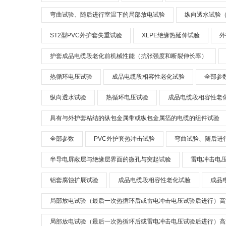
弯曲试验、随后进行室温下的局部放电试验
纵向透水试验
ST2型PVC外护套失重试验
XLPE绝缘热延伸试验
外
护套成品电缆段老化前机械性能（抗张强度和断裂伸长率）
热循环电压试验
成品电缆段相容性老化试验
全部参
纵向透水试验
热循环电压试验
成品电缆段相容性老
具有与外护套粘结的纵包金属带或纵包金属箔的电缆的组件试验
全部参数
PVC外护套热冲击试验
弯曲试验、随后进
半导电屏蔽层与绝缘层界面的微孔与突起试验
雷电冲击电
铝套腐蚀扩展试验
成品电缆段相容性老化试验
成品
局部放电试验（最后一次热循环后或雷电冲击电压试验后进行）高
局部放电试验（最后一次热循环后或雷电冲击电压试验后进行）高