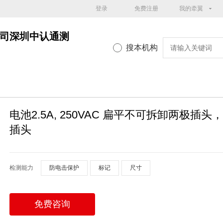
登录
免费注册
我的牵翼
司深圳中认通测
搜本机构
电池2.5A, 250VAC 扁平不可拆卸两极
插头
检测能力
防电击保护
标记
尺寸
免费咨询