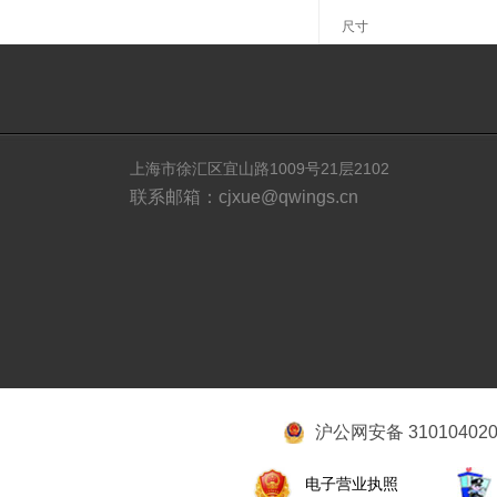
尺寸
上海市徐汇区宜山路1009号21层2102
联系邮箱：cjxue@qwings.cn
沪公网安备 310104020
电子营业执照