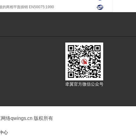
两相平面插销 EN50075:1990
牵翼官方微信公众号
 牵翼网络qwings.cn 版权所有
中心