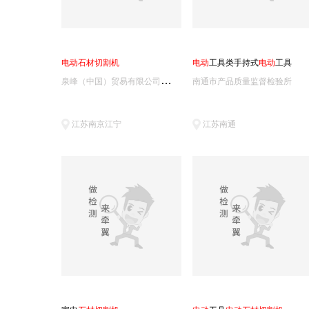
电
动
石
材
切
割
机
电
动
工具类手持式
电
动
工具
泉
峰（中国）贸易有限公司泉峰测试中心
南通市产品质量监督检验所
江苏南京江宁
江苏南通