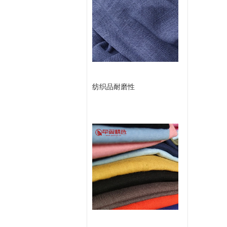
或
款
留
言
纺织品耐磨性