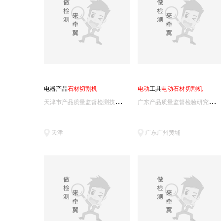
电器产品
石
材
切
割
机
电
动
工具
电
动
石
材
切
割
机
天
津市产品质量监督检测技术研究院
广
东产品质量监督检验研究院/国家质量技术监督局广州电气安全检验所
天津
广东广州黄埔