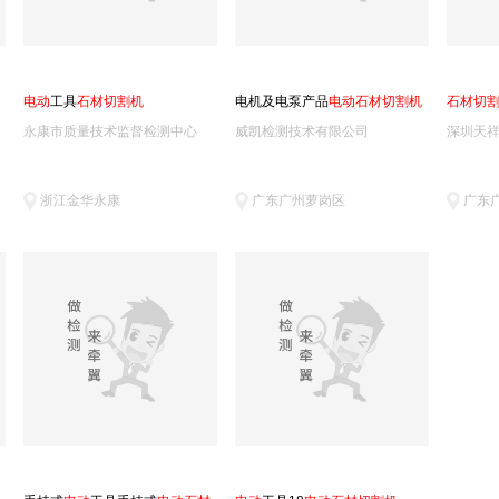
电
动
工具
石
材
切
割
机
电机及电泵产品
电
动
石
材
切
割
机
石
材
切
永康市质量技术监督检测中心
威凯检测技术有限公司
浙江金华永康
广东广州萝岗区
广东