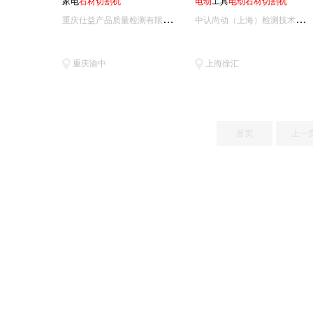
家电
石
材
切
割
机
电
动
工具
电
动
石
材
切
割
机
重
庆仕益产品质量检测有限责任公司
中
认尚动（上海）检测技术有限公司
重庆渝中
上海徐汇
首页
上一