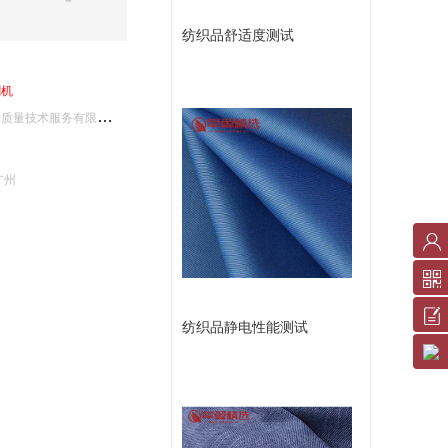
纺织品舒适度测试
割
机
深
圳天祥质量技术服务有限公司广州分公司
广州
账
户
中
反
纺织品静电性能测试
心
馈
服
意
务
见
条