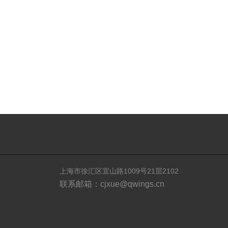
上海市徐汇区宜山路1009号21层2102
联系邮箱：cjxue@qwings.cn