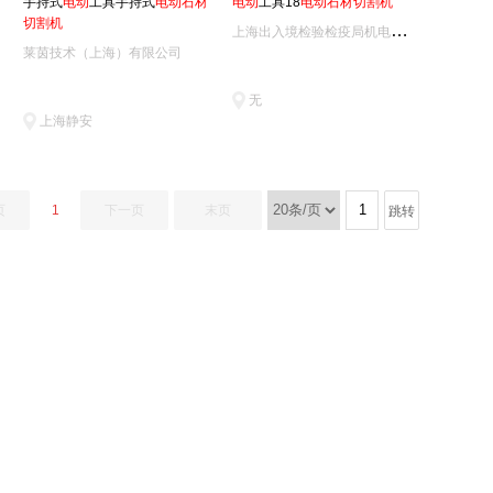
手持式
电
动
工具手持式
电
动
石
材
电
动
工具18
电
动
石
材
切
割
机
切
割
机
上
海出入境检验检疫局机电产品检测技术中心
莱茵技术（上海）有限公司
无
上海静安
页
1
下一页
末页
跳转