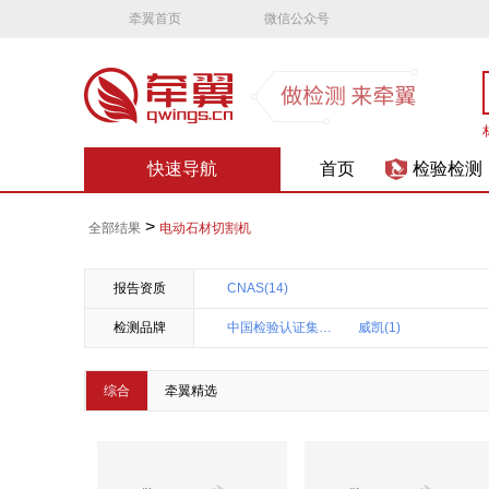
牵翼首页
微信公众号
快速导航
首页
检验检测
>
全部结果
电动石材切割机
报告资质
CNAS(14)
检测品牌
中国检验认证集团湖南(2)
威凯(1)
重庆仕益产品质量(1)
中认尚动(上海)(1)
综合
牵翼精选