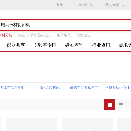
登录
免费注册
我的牵翼
材料分析
|
核磁
|
纺织品与服装
|
电子电气
|
能力验证
仪器共享
实验室专区
标准查询
行业资讯
需求
天津产品质量监督研究院(1)
上海出入境机电产品中心(1)
南通产品质检所(1)
永康质检中心(1)
泉峰(中国)贸易泉峰测试中心(1)
福建出入境检疫中心(1)
深圳天祥广州分公司(1)