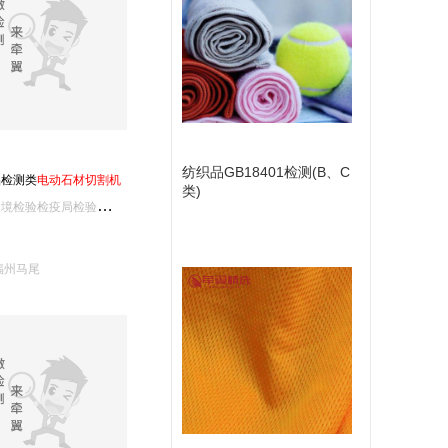
纺织品GB18401检测(B、C
品检测类
电
动
石
材
切
割
机
类)
福
建出入境检验检疫局检验检疫技术中心/福建省食品安全检测中心/福建中检检测有限公司
福州马尾