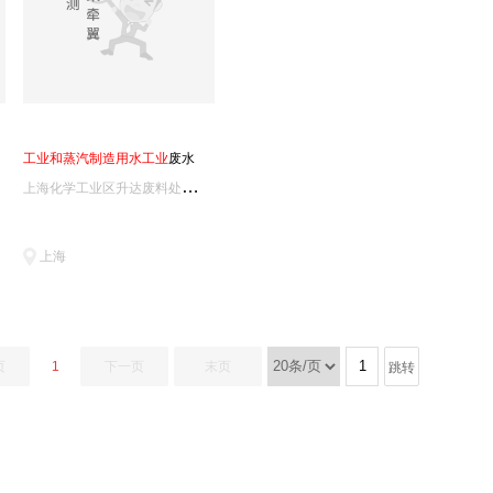
工
业
和
蒸
汽
制
造
用
水
工
业
废水
上
海化学工业区升达废料处理有限公司实验室
上海
页
1
下一页
末页
跳转