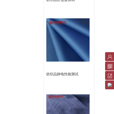
账
户
纺织品静电性能测试
中
反
心
馈
服
意
务
见
条
或
款