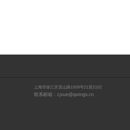
上海市徐汇区宜山路1009号21层2102
联系邮箱：cjxue@qwings.cn