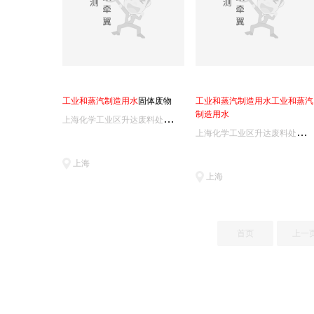
工
业
和
蒸
汽
制
造
用
水
固体废物
工
业
和
蒸
汽
制
造
用
水
工
业
和
蒸
汽
制
造
用
水
上
海化学工业区升达废料处理有限公司实验室
上
海化学工业区升达废料处理有限公司实验室
上海
上海
首页
上一