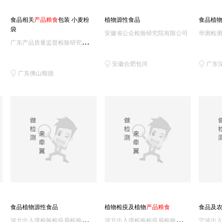
食品相关
产
品
粮
食
包装 小麦粉
植物源性食品
食品植
袋
安徽省公众检验研究院有限公司
华测检
广
东产品质量监督检验研究院/国家质量技术监督局广州电气安全检验所
安徽合肥包河
广东
广东佛山顺德
食品植物源性食品
植物检疫及植物
产
品
粮
食
食品及
河
北出入境检验检疫局检验检疫技术中心（河北省检验检疫科学技术研究院）
河
北出入境检验检疫局检验检疫技术中心（河北省检验检疫科学技术研究院）