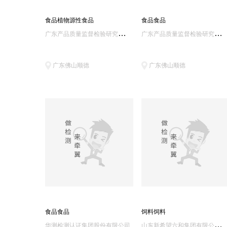
食品植物源性食品
食品食品
广
东产品质量监督检验研究院/国家质量技术监督局广州电气安全检验所
广
东产品质量监督检验研究院/国家质量技术监督局广州电气安全检验所
广东佛山顺德
广东佛山顺德
食品食品
饲料饲料
山
东新希望六和集团有限公司质量安全检测中心
华测检测认证集团股份有限公司