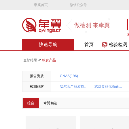
牵翼首页
微信公众号
快速导航
首页
检验检测
>
全部结果
粮食产品
报告资质
CNAS(196)
检测品牌
哈尔滨产品质检院(36)
武汉食品化妆品检验所(18)
上海华测品标(3)
江苏安舜(3)
综合
牵翼精选
河北出入境检疫中心(2)
华测集团(2)
苏州质检中心(1)
重庆出入境检疫中心(1)
包头出入境综合(1)
青岛疾控中心(1)