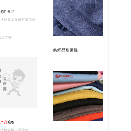
或
款
物源性食品
留
测认证集团股份有限公司
言
深圳宝安
纺织品耐磨性
农
产
品
粮谷
宁
波出入境检验检疫局检验检疫技术中心/宁波中盛产品检测有限公司