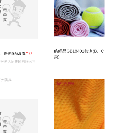
重庆仕益产品质量(1)
上海德诺产品(1)
团检测中心(1)
深圳出入境食品检疫中心(1)
中粮东海粮油工业(张家港)检测中心(1)
本食品质量(1)
连云港质量技术综合检测中心(1)
中国检验认证集团上海(1)
品升商品检测(上海)(1)
山东中质华检(1)
中国农机院标准与质检中心(1)
境检疫中心(1)
瑞福油脂检测中心(1)
重庆疾控中心(1)
纺织品GB18401检测(B、C
品、保健食品及农
产
品
类)
1)
吉林粮油卫生检验监测站(1)
苏州出入境检验检疫综合技术中心(1)
验检测认证集团有限公司
广州番禺