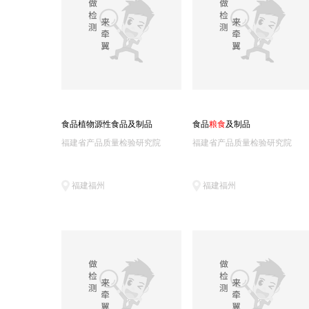
浙江九安(1)
浙江检科院嘉兴分院(1)
通标标准(青岛)(1)
广东湛江质监所(1)
云南出入境检疫中心(1)
国贸食品科技(北京)实验室(1)
北京粮油食品检验所(1)
上海崇明食品监测中心(1)
广州广电计量(1)
上海疾控中心(1)
食品植物源性食品及制品
食品
粮
食
及制品
虎林出入境食品检测实验室(1)
安徽公众检验研究院(1)
福建省产品质量检验研究院
福建省产品质量检验研究院
福建福州
福建福州