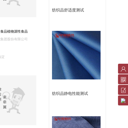
纺织品舒适度测试
性食品植物源性食品
试集团股份有限公司
海淀
账
户
中
反
纺织品静电性能测试
心
馈
服
意
务
见
条