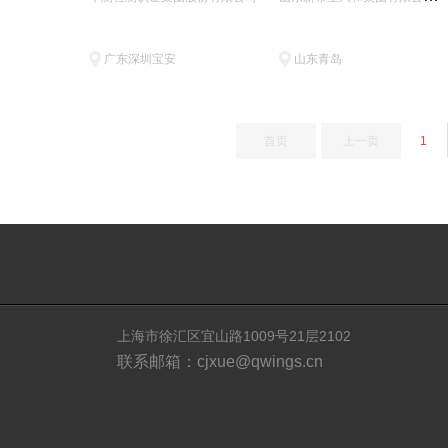
广东深圳宝安
山东青岛
首页
上一页
1
上海市徐汇区宜山路1009号21层2102
联系邮箱：cjxue@qwings.cn