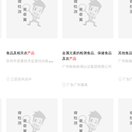
绿城农科(1)
谱尼测试集团上海(1)
青岛中维安全(1)
淮安疾控中心(1)
福建疾控中心(1)
中证检测科技(天津)(1)
青海出入境检验检疫综合技术中心(1)
得利斯集
通标标准(天津)(1)
四川农业机械鉴定站(1)
福建中检华日食品安全(1)
上海源
谱尼测试集团(1)
普研(上海)标准(1)
深圳出入境动植物检疫中心(1)
广州花都质检所(1)
四川食品药品检验检测院(1)
河南出入境检疫中心(1)
烟台出入
食品及相关农
产
品
金属元素的检测食品、保健食品
其他食
泉州出入境综合(1)
福州出入境综合食品实验室(1)
深圳天祥广州分公司(1)
泰州出入境综合(
及农
产
品
苏
州市质量技术监督综合检验检测中心（苏州市产品质量监督检验所、苏州市质量认证中心）
广州检
广州检验检测认证集团有限公司
江苏苏州吴中
广东
广东广州番禺