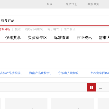
登录
免费注册
我的牵翼
材料分析
|
核磁
|
纺织品与服装
|
电子电气
|
能力验证
仪器共享
实验室专区
标准查询
行业资讯
需求
吉林产品质检院(12)
海南产品质检所(11)
宁波出入境检疫中心(9)
广州检测集团(5)
广东产品质检院(3)
上海科茂粮油食品质量(2)
福建产品质量检验研究院(2)
青岛产品质检院(
天津食品安全研究院(2)
精益和泰质量(2)
湖北产品质检院(2)
东莞中鼎(2)
上海德易(1)
大连疾控中心(1)
安徽产品质检院(1)
山东新希望六
广西食药所(1)
湖北疾控中心(1)
湖北食品质量安全监督检验研究院(1)
澳门政府卫