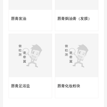
唇膏发油
唇膏焗油膏（发膜）
唇膏足浴盐
唇膏化妆粉块