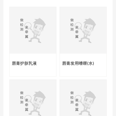
唇膏护肤乳液
唇膏发用嗜喱(水)