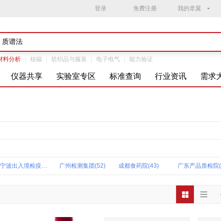
登录
免费注册
我的牵翼
材料分析
|
核磁
|
纺织品与服装
|
电子电气
|
能力验证
仪器共享
实验室专区
标准查询
行业资讯
需求
宁波出入境检疫中心(55)
广州检测集团(52)
成都食药院(43)
云南出入境检疫中心(25)
深圳出入境食品检疫中心(23)
福建出入境检疫中心(22)
浙江检科
精益和泰质量(19)
河北出入境检疫中心(19)
谱尼测试集团(18)
甘肃出入境检
天津出入境动植物与食品检测中心(16)
新疆矿产实验研究所(15)
深圳天祥广州分公司(15)
苏州出入境检