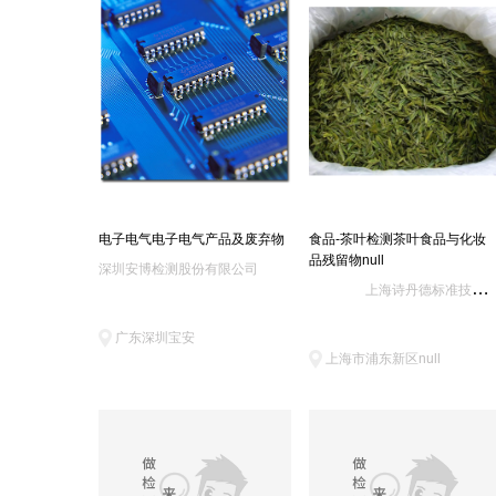
青岛产品质检院(14)
通标标准(天津)(14)
长沙矿冶研究院(12)
钢研纳克(12)
烟台出入境检疫中心(11)
广东东莞质检中心(10)
谱尼测试集团上海(9)
中国检验认证集团湖南(9)
重庆疾控中心(9)
通标标准大连分公司(8)
环境保护部华南环境科学研究所华南环境监测分析中心(8)
重庆仕益产品质量(8)
电子电气电子电气产品及废弃物
食品-茶叶检测茶叶食品与化妆
浙江环境监测中心(7)
广东药品检验所(7)
品残留物null
深圳安博检测股份有限公司
恩福(上海)(7)
徐州出入境综合(7)
上海诗丹德标准技术服务有限公司
上海纺织节能环保中心(6)
南通出入境检验检疫综合技术中心(6)
广东深圳宝安
上海市浦东新区null