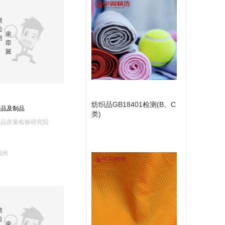
安全研究院(13)
国家地质实验测试中心(13)
青岛中维安全(13)
安全监督检验研究院(11)
中国检验认证集团上海(11)
品升商品检测(上海)(11)
顺德出入境综合(10)
湖北产品质检院(10)
上海材料研究所检测中心(9)
验检疫综合技术中心(9)
东港出入境机关服务中心(9)
舟山食药检测院(9)
8)
山东信诺(8)
义乌出入境综合(8)
属工业技术监测(8)
罗牛山腾德(海南)(8)
上海恒仓质量(8)
纺织品GB18401检测(B、C
产品及制品
类)
上海疾控中心(7)
河南国德标(7)
产品质量检验研究院
河北域地质矿产调查研究所(6)
广东惠州质监所(6)
福州