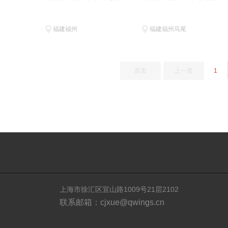
福建福州
福建福州马尾
首页
上一页
1
上海市徐汇区宜山路1009号21层2102
联系邮箱：cjxue@qwings.cn