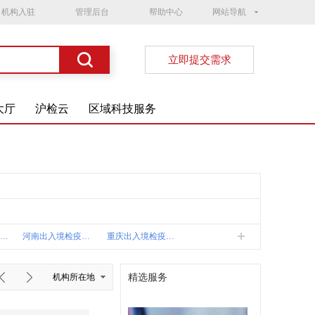
机构入驻
管理后台
帮助中心
网站导航
立即提交需求
大厅
沪检云
区域科技服务
广东产品质检院(38)
河南出入境检疫中心(33)
重庆出入境检疫中心(27)
院嘉兴分院(21)
广东湛江质监所(21)
海南出入境检疫中心(21)
精选服务
机构所在地
验检疫综合技术中心(18)
江苏安舜(17)
武汉食品化妆品检验所(17)
验检疫综合技术中心(15)
哈尔滨产品质检院(14)
湖州出入境综合(14)