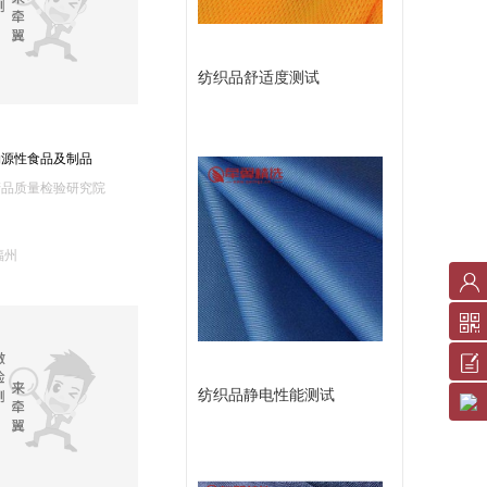
纺织品舒适度测试
物源性食品及制品
产品质量检验研究院
福州
账
户
中
反
纺织品静电性能测试
心
馈
服
意
务
见
条