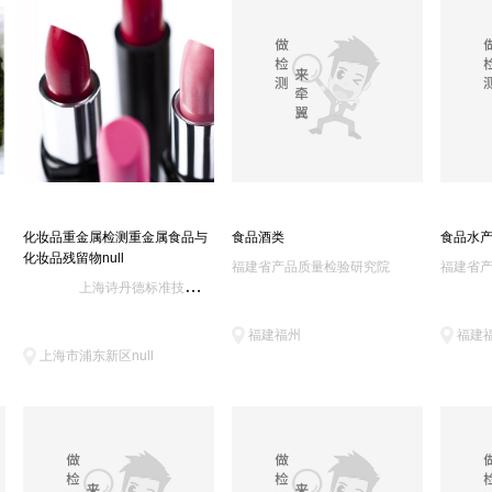
浙江九安(13)
东莞出入境检验检疫综合技术中心(13)
云南产品质检院(13)
天津食品
广西食药所(12)
中国建材检验认证集团(11)
丹东出入境综合(11)
湖北食品质量
西北有色金属研究院材料分析中心(10)
沈阳出入境检验检疫综合技术中心(10)
四川食品药品检验检测院(10)
泉州出入境综合(9)
惠州出入境检验检疫综合技术中心(9)
苏州质检中心(9)
黑河出入境检
连云港质量技术综合检测中心(8)
普研(上海)标准(8)
河北出入境检疫中心张家口分中心(8)
中国赛宝实验室(
上海德诺产品(8)
大理州质检中心(8)
常州进出口工业及消费品安全检测中心(8)
上海有色金
化妆品重金属检测重金属食品与
食品酒类
食品水
青海出入境检验检疫综合技术中心(7)
福建中检华日食品安全(7)
三明出入境综合(7)
山东中质华检(7)
化妆品残留物null
福建省产品质量检验研究院
福建省
上海诗丹德标准技术服务有限公司
连云港出入境动植物实验室(7)
国家环境测试中心(7)
中证检测科技(天津)(7)
上海中维(7)
江苏中谱(6)
核工业北京地质研究院分析测试研究中心(6)
福建福州
福建
上海市浦东新区null