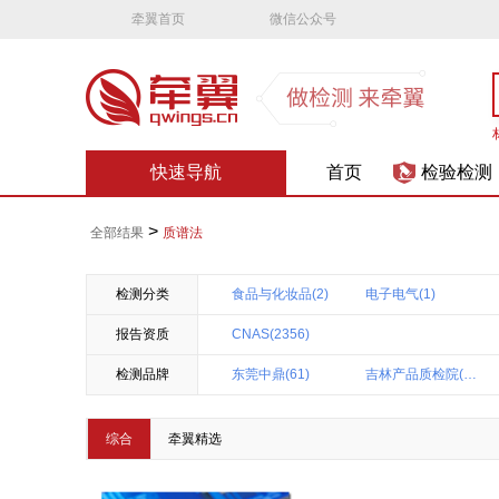
牵翼首页
微信公众号
快速导航
首页
检验检测
>
全部结果
质谱法
检测分类
食品与化妆品(2)
电子电气(1)
报告资质
CNAS(2356)
检测品牌
东莞中鼎(61)
吉林产品质检院(59)
华测集团(27)
上海华测品标(26)
综合
牵翼精选
福建产品质量检验研究院(20)
天津产品质量监督研究院(20)
通标标准(青岛)(16)
内蒙古出入境检疫中心(16)