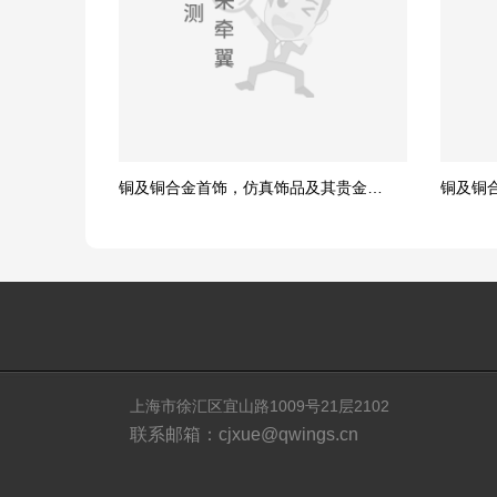
铜及铜合金首饰，仿真饰品及其贵金属合金
铜及铜
上海市徐汇区宜山路1009号21层2102
联系邮箱：cjxue@qwings.cn