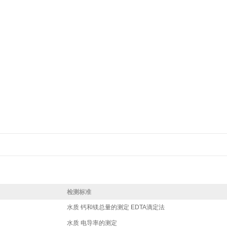
检测标准
水质 钙和镁总量的测定 EDTA滴定法
水质 电导率的测定