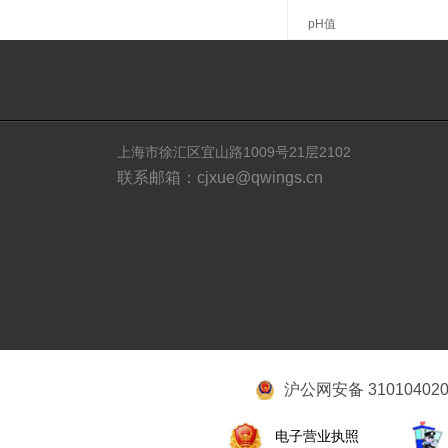
pH值
上海市徐汇区宜山路1009号21层2102
联系邮箱：cjxue@qwings.cn
沪公网安备 310104020
电子营业执照