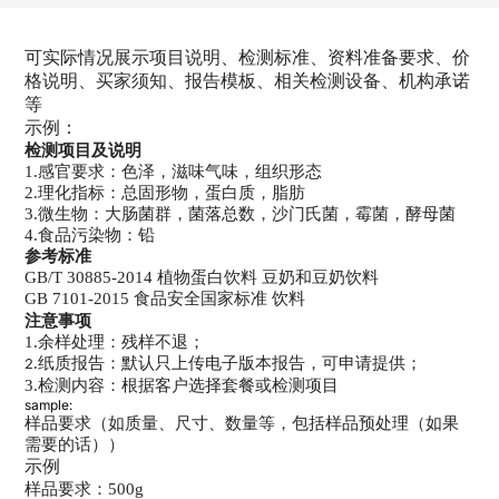
可实际情况展示项目说明、检测标准、资料准备要求、价
格说明、买家须知、报告模板、相关检测设备、机构承诺
等
示例：
检测项目及
说明
1.感官要求：色泽，滋味气味，组织形态
2.理化指标：总固形物，蛋白质，脂肪
3.微生物：大肠菌群，菌落总数，沙门氏菌，霉菌，酵母菌
4.食品污染物：铅
参考标准
GB/T 30885-2014 植物蛋白饮料 豆奶和豆奶饮料
GB 7101-2015 食品安全国家标准 饮料
注意事项
1.余样处理：残样不退；
.
纸质报告：默认只上传电子版本报告，可申请提供；
2
3.检测内容：根据客户选择套餐或检测项目
sample:
样品
要求
（如质量
、尺寸、数量等，包括
样品预
处理
（
如果
需要的话
）
）
示例
样品要求：500g