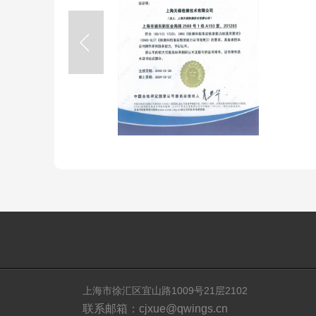
上海市徐汇区宜山路1009号21层2102
联系邮箱：cjxue@qwings.cn