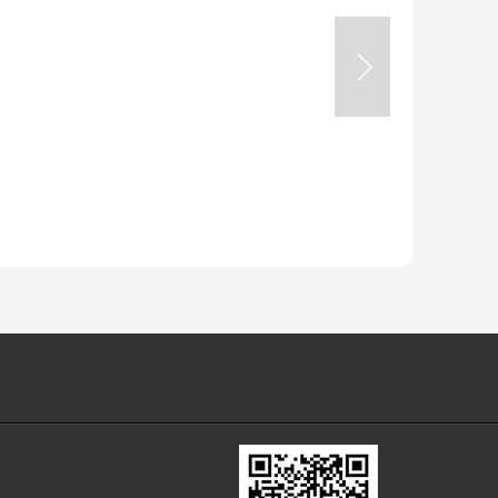
见
条
或
款
留
言