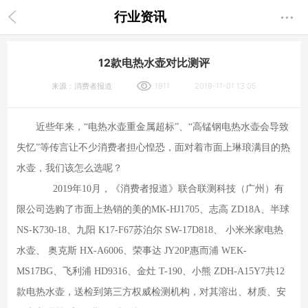
行业资讯
12款电热水壶对比测评
来源：消费者报道
1911
2019-11-01 13:05
近些年来，
“电热水壶重金属超标”、“高锰钢电热水壶会导致
失忆”等传言让不少消费者担心惶恐，面对着市面上琳琅满目的热
水壶，我们该怎么选呢？
2019年10月，《消费者报道》联合联测科技（广州）有
限公司选购了市面上热销的美的MK-HJ1705、志高 ZD18A、半球
NS-K730-18、九阳 K17-F67苏泊尔 SW-17D818、 小米米家电热
水壶、 奥克斯 HX-A6006、荣事达 JY20P惠而浦 WEK-
MS17BG、飞利浦 HD9316、金灶 T-190、小熊 ZDH-A15Y7共12
款电热水壶，送检到第三方权威检测机构，对其溶出、材质、安