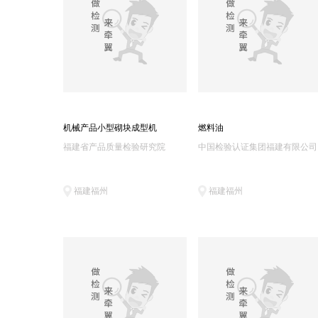
山东天弘化学实验室(1)
华测集团(1)
长沙矿山研究院检测中心(1)
中化泉州石化质检中心(1)
中石化大连石油化工院石油产品检验实验室(1)
中国石化塔河炼化质量计量检验中心(1)
东莞精准通(1)
泉州出入境综合(1)
机械产品小型砌块成型机
燃料油
福建省产品质量检验研究院
中国检验认证集团福建有限公司
福建福州
福建福州