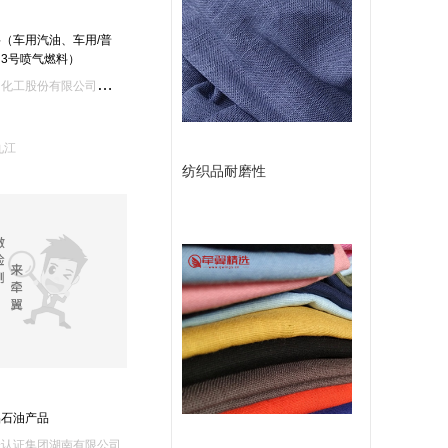
或
款
（车用汽油、车用/普
留
3号喷气燃料）
中
国石油化工股份有限公司九江分公司质量管理中心
言
九江
纺织品耐磨性
品石油产品
验认证集团湖南有限公司