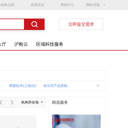
机构入驻
管理后台
帮助中心
网站导航
立即提交需求
大厅
沪检云
区域科技服务
认证集团广东(3)
莱茵技术(上海)(2)
哈尔滨产品质检院(2)
器械检测所(2)
云南产品质检院(2)
海南产品质检所(2)
精选服务
机构所在地
分公司安全质量监督总站(1)
大连西太平洋石油化工质检中心(1)
海南出入境检疫中心(1)
公司检验中心第三化验室(1)
中国检验认证集团福建(1)
宁波出入境检疫中心(1)
司胜利炼油厂维克特瑞实验室(1)
通标标准镇海实验室(1)
上海东方天祥(1)