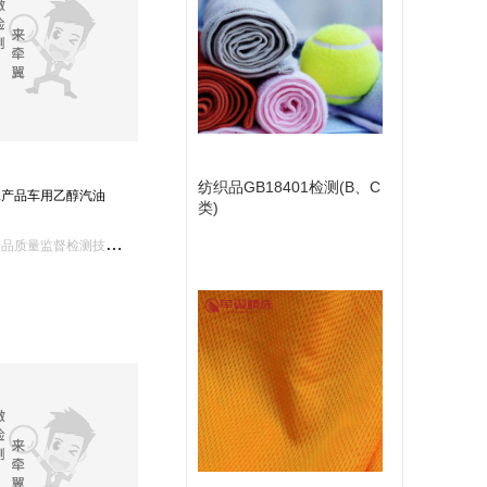
认证集团湖南(1)
南德认证检测(中国)上海分公司测试中心(1)
深圳巴伦(1)
分公司检验中心(1)
陕西石油总公司质检站(1)
中国农机院标准与质检中心(1)
燕山分公司质检中心(1)
广东产品质检院(1)
中国石化湛江东兴石油化工化验室(1)
广州分公司(1)
中国石化海南炼油化工质量检验中心(1)
纺织品GB18401检测(B、C
工产品车用乙醇汽油
类)
天
津市产品质量监督检测技术研究院