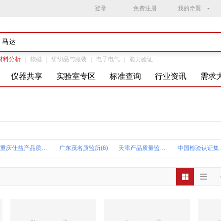
登录
免费注册
我的牵翼
材料分析
|
核磁
|
纺织品与服装
|
电子电气
|
能力验证
仪器共享
实验室专区
标准查询
行业资讯
需求
重庆仕益产品质量(7)
广东茂名质监所(6)
天津产品质量监督研究院(4)
中国检验
南德认证检测(中国)广州分公司(2)
德凯质量认证(上海)广州分公司(2)
西安航空学院泵类产品测试中心(2)
上海医疗
中石化荆门分公司检验计量中心(1)
太仓出入境综合(1)
深圳世检(1)
中石油四川销售
中石油锦州石化分公司石油产品检测中心(1)
福建产品质量检验研究院(1)
安徽博一流体传动液压元件检测中心(1)
中国石化广州分
大庆石油管理局石油工业机械产品质检站(1)
上海出入境工业品与原材料中心(1)
广州能源检测研究院(1)
中石化齐鲁分公