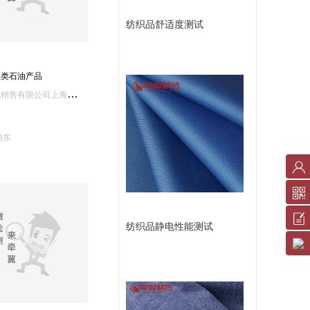
纺织品舒适度测试
品类石油产品
中
国石化销售有限公司上海石油分公司质量检验站
浦东
账
户
中
反
纺织品静电性能测试
心
馈
服
意
务
见
条