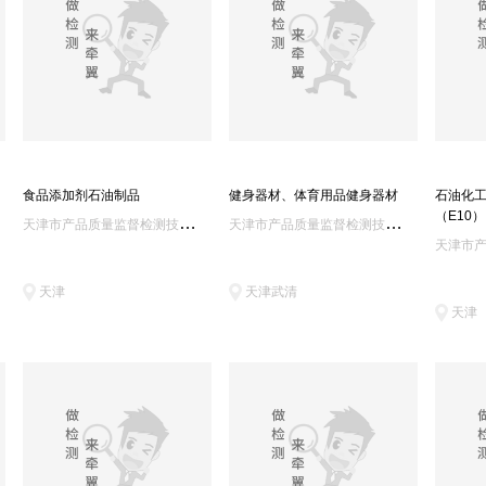
中石油集团公司哈尔滨石油产品质检中心(1)
浙江科正石油产品质量(1)
广西民用燃料及气体产品质量检验站(1)
中国检验
测势界(宁波)检测产品(1)
中石化武汉分公司检验中心(1)
中海油惠州石化化验分析中心(1)
中石化长岭
通标标准深圳分公司检测中心(1)
中石化九江分公司质量管理中心(1)
中国石化销售上海石油分公司质量检验站(1)
中石化北京
中石化茂名分公司质量检验中心(1)
通标标准苏州分公司(1)
国家煤化工产品质检中心(安徽)(1)
深圳天祥
食品添加剂石油制品
健身器材、体育用品健身器材
石油化
（E10）
天
津市产品质量监督检测技术研究院
天
津市产品质量监督检测技术研究院
天津
天津武清
天津