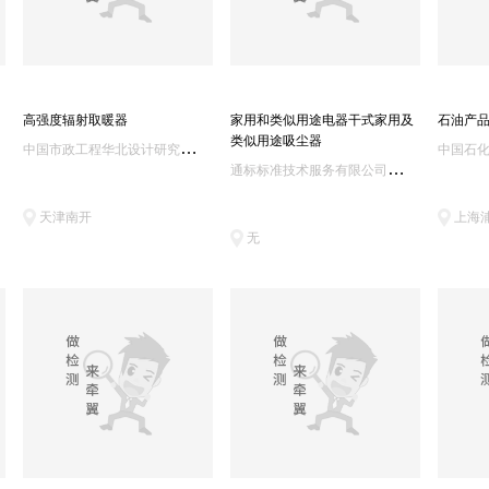
高强度辐射取暖器
家用和类似用途电器干式家用及
石油产
类似用途吸尘器
中
国市政工程华北设计研究总院有限公司城市燃气热力研究院
通
标标准技术服务有限公司苏州分公司
天津南开
上海
无