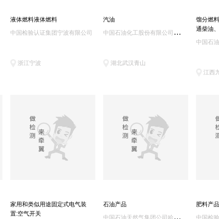
液体燃料液体燃料
汽油
馏分燃料
通柴油、
中
国石油化工股份有限公司武汉分公司检验中心
中国检验认证集团宁波有限公司
浙江宁波
湖北武汉青山
江西
家用和类似用途固定式电气装
石油产品
肥料产
置:空气开关
中
国石油天然气集团公司哈尔滨石油产品质量监督检验中心
中国检