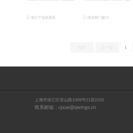
浙江宁波高新区
湖北荆门掇刀
首页
上一页
1
上海市徐汇区宜山路1009号21层2102
联系邮箱：cjxue@qwings.cn